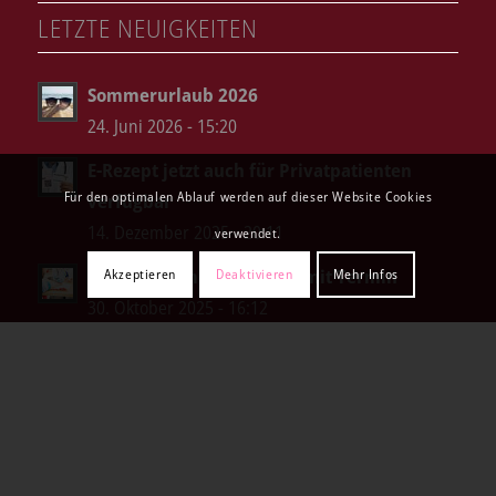
LETZTE NEUIGKEITEN
Sommerurlaub 2026
24. Juni 2026 - 15:20
E-Rezept jetzt auch für Privatpatienten
Für den optimalen Ablauf werden auf dieser Website Cookies
verfügbar
14. Dezember 2025 - 20:11
verwendet.
Blutentnahmen nur noch mit Termin
Akzeptieren
Deaktivieren
Mehr Infos
30. Oktober 2025 - 16:12
KONTAKT