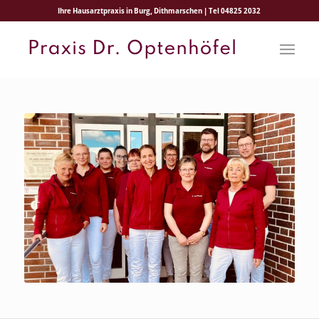
Ihre Hausarztpraxis in Burg, Dithmarschen | Tel 04825 2032