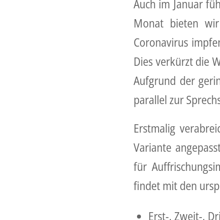
Auch im Januar füh
Monat bieten wir
Coronavirus impfen
Dies verkürzt die W
Aufgrund der geri
parallel zur Sprech
Erstmalig verabrei
Variante angepasst
für Auffrischungs
findet mit den urs
Erst-, Zweit-, D