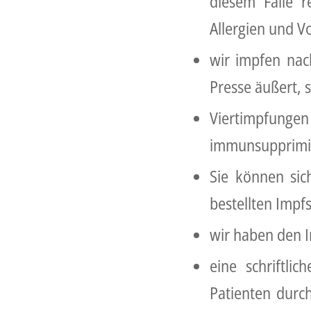
diesem Falle r
Allergien und V
wir impfen na
Presse äußert, s
Viertimpfung
immunsupprimie
Sie können sic
bestellten Impfs
wir haben den I
eine schriftli
Patienten durc