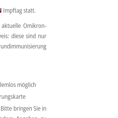
N
Impftag statt.
e aktuelle Omikron-
eis: diese sind nur
Grundimmunisierung
.
blemlos möglich
rungskarte
itte bringen Sie in