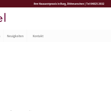
Ihre Hausarztpraxis in Burg, Dithmarschen | Tel 04825 2032
s
Neuigkeiten
Kontakt