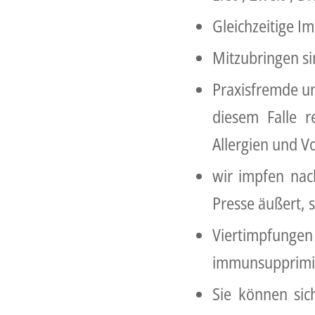
Gleichzeitige I
Mitzubringen si
Praxisfremde un
diesem Falle r
Allergien und V
wir impfen na
Presse äußert, s
Viertimpfung
immunsupprimie
Sie können sic