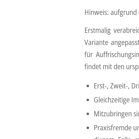
Hinweis: aufgrund
Erstmalig verabrei
Variante angepasst
für Auffrischungs
findet mit den urs
Erst-, Zweit-, D
Gleichzeitige I
Mitzubringen si
Praxisfremde un