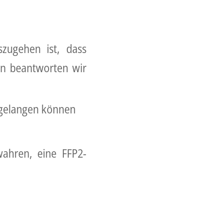
szugehen ist, dass
en beantworten wir
m gelangen können
wahren, eine FFP2-